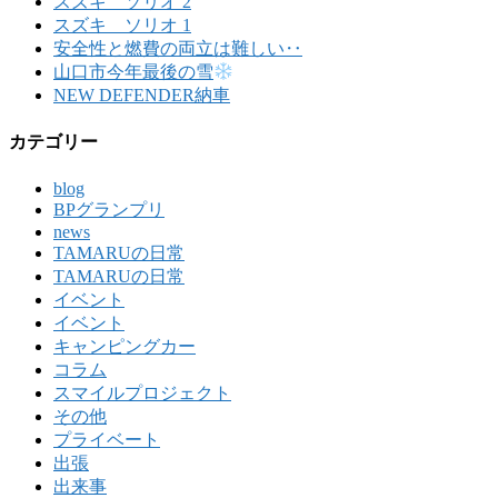
スズキ ソリオ 2
スズキ ソリオ 1
安全性と燃費の両立は難しい‥
山口市今年最後の雪
NEW DEFENDER納車
カテゴリー
blog
BPグランプリ
news
TAMARUの日常
TAMARUの日常
イベント
イベント
キャンピングカー
コラム
スマイルプロジェクト
その他
プライベート
出張
出来事