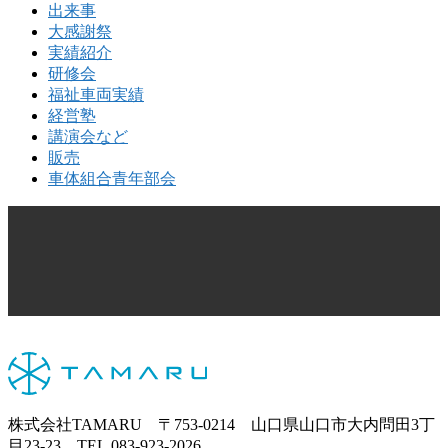
出来事
大感謝祭
実績紹介
研修会
福祉車両実績
経営塾
講演会など
販売
車体組合青年部会
株式会社TAMARU 〒753-0214 山口県山口市大内問田3丁
目23-23 TEL.083-923-2026