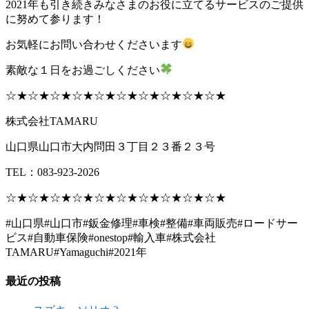
2021
年も引き続きみなさまのお役に立てるサービスのご提供
に努めて参ります！
お気軽にお問い合わせくださいます
素敵な１日をお過ごしください
☆★☆★☆★☆★☆★☆★☆★☆★☆★☆★
株式会社
TAMARU
山口県山口市大内問田３丁目２３番２３号
TEL
：
083-923-2026
☆★☆★☆★☆★☆★☆★☆★☆★☆★☆★
#
山口県
#
山口市
#
鈑金修理
#
車検
#
整備
#
車両販売
#
ロードサー
ビス
#
自動車保険
#onestop
#
輸入車
#
株式会社
TAMARU#Yamaguchi#2021
年
最近の投稿