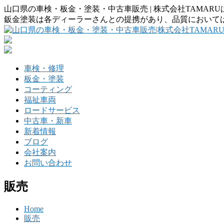
山口県の車検・板金・塗装・中古車販売 | 株式会社TAMA
鈑金塗装は各ディーラーさんとの提携があり、品質において
車検・修理
板金・塗装
コーティング
福祉車両
ロードサービス
中古車・新車
新着情報
ブログ
会社案内
お問い合わせ
販売
Home
販売