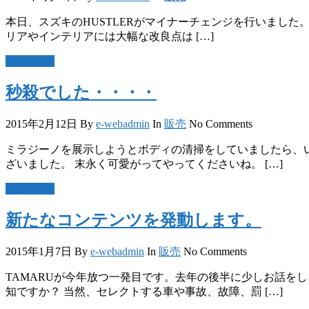
本日、スズキのHUSTLERがマイナーチェンジを行いました。 
リアやインテリアには大幅な改良点は […]
Read More
秒殺でした・・・・
2015年2月12日
By
e-webadmin
In
販売
No Comments
ミラジーノを展示しようとボディの清掃をしていましたら、い
ざいました。 末永く可愛がってやってくださいね。 […]
Read More
新たなコンテンツを発動します。
2015年1月7日
By
e-webadmin
In
販売
No Comments
TAMARUが今年放つ一発目です。去年の後半に少しお話を
知ですか？ 当然、セレクトする車や事故、故障、罰 […]