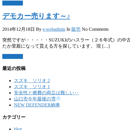
Read More
デモカー売ります～♪
2014年12月18日
By
e-webadmin
In
販売
No Comments
突然ですが・・・・・SUZUKIのハスラー（２６年式）の中
たか里親になって貰える方を探しています。 現 […]
Read More
最近の投稿
スズキ ソリオ 2
スズキ ソリオ 1
安全性と燃費の両立は難しい‥
山口市今年最後の雪
NEW DEFENDER納車
カテゴリー
blog