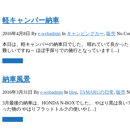
軽キャンパー納車
2016年4月8日
By
e-webadmin
In
キャンピングカー
,
販売
No Co
本日は、軽キャンパーの納車日でした。 晴れていて良かった
難しいですね～ ほぼ手探りでの施行となっています […]
Read More
納車風景
2016年3月31日
By
e-webadmin
In
blog
,
TAMARUの日常
,
販売
N
3月最後の納車は、HONDA N-BOXでした。 やはり黒は
った物の やはりフラットトルクの使いや […]
Read More