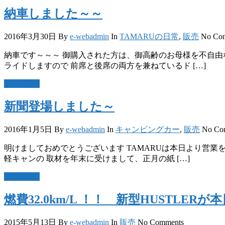
納車しました～～
2016年3月30日
By
e-webadmin
In
TAMARUの日常
,
販売
No Co
納車です～～～ 御購入された方は、御高齢のお母様を不自由
ライドしますので 前席と後席の両方を兼ねているド […]
Read More
新聞登場しました～
2016年1月5日
By
e-webadmin
In
キャンピングカー
,
販売
No Co
明けましておめでとうございます TAMARUは本日より営業
軽キャンの 取材を年末に受けまして、正月の紙 […]
Read More
燃費32.0km/L ！！ 新型HUSTLE
2015年5月13日
By
e-webadmin
In
販売
No Comments