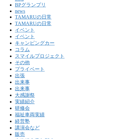
BPグランプリ
news
TAMARUの日常
TAMARUの日常
イベント
イベント
キャンピングカー
コラム
スマイルプロジェクト
その他
プライベート
出張
出来事
出来事
大感謝祭
実績紹介
研修会
福祉車両実績
経営塾
講演会など
販売