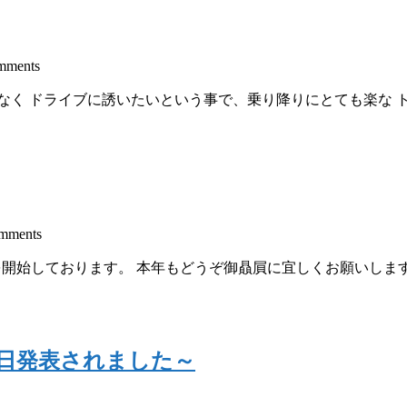
mments
なく ドライブに誘いたいという事で、乗り降りにとても楽な 
mments
を開始しております。 本年もどうぞ御贔屓に宜しくお願いします
Rが本日発表されました～