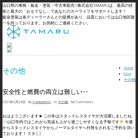
山口県の車検・板金・塗装・中古車販売 | 株式会社TAMARUは、最高の技
術と最大の「おもてなし」であなたのカーライフをサポートします！
鈑金塗装は各ディーラーさんとの提携があり、品質においては山口地区随
一を誇っております。お気軽にご連絡ください。
Home
その他
blog
その他
安全性と燃費の両立は難しい‥
2021年2月24日
By
e-webadmin
In
その他
No Comments
おはようございます☀ この冬はスタッドレスタイヤが大活躍しましたね
山口市内ではこれから気温も上がり過ごしやすくなる予報です
今週
からスタッドレスタイヤからノーマルタイヤへ付替をされるご予約を頂い
ております！ スタ […]