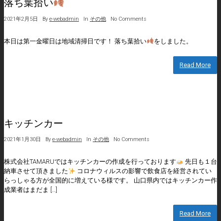
落ち葉拾い
2021年2月5日
By
e-webadmin
In
その他
No Comments
本日は第一金曜日は地域清掃日です！ 落ち葉拾い
をしました。
Read More
キッチンカー
2021年1月30日
By
e-webadmin
In
その他
No Comments
株式会社TAMARUではキッチンカーの作成を行っております
先日も１台
納車させて頂きました
コロナウィルスの影響で飲食店を経営されてい
らっしゃる方が全国的に増えている様です。 山口県内ではキッチンカー作
成業者はまだま […]
Read More