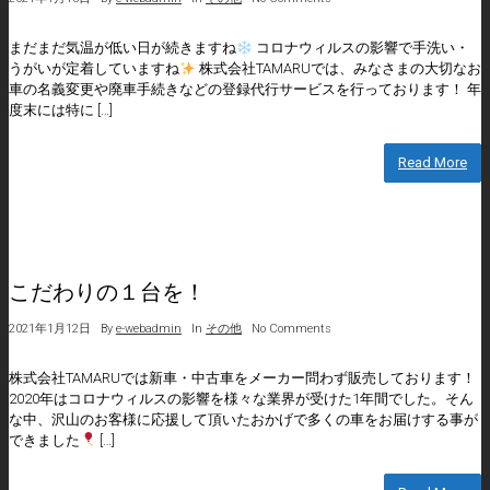
まだまだ気温が低い日が続きますね
コロナウィルスの影響で手洗い・
うがいが定着していますね
株式会社TAMARUでは、みなさまの大切なお
車の名義変更や廃車手続きなどの登録代行サービスを行っております！ 年
度末には特に […]
Read More
こだわりの１台を！
2021年1月12日
By
e-webadmin
In
その他
No Comments
株式会社TAMARUでは新車・中古車をメーカー問わず販売しております！
2020年はコロナウィルスの影響を様々な業界が受けた1年間でした。そん
な中、沢山のお客様に応援して頂いたおかげで多くの車をお届けする事が
できました
[…]