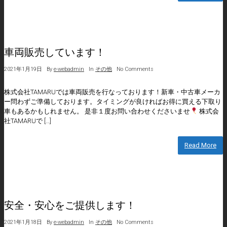
車両販売しています！
2021年1月19日
By
e-webadmin
In
その他
No Comments
株式会社TAMARUでは車両販売を行なっております！新車・中古車メーカ
ー問わずご準備しております。タイミングが良ければお得に買える下取り
車もあるかもしれません。 是非１度お問い合わせくださいませ
株式会
社TAMARUで […]
Read More
安全・安心をご提供します！
2021年1月18日
By
e-webadmin
In
その他
No Comments