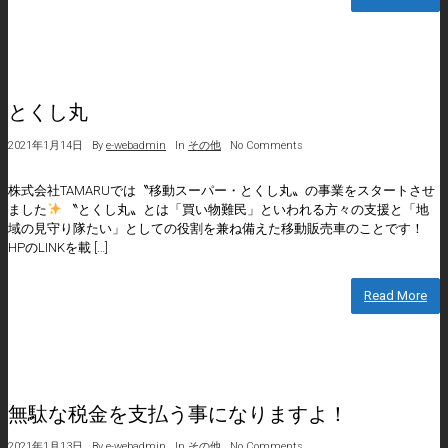
とくし丸
2021年1月14日
By
e-webadmin
In
その他
No Comments
株式会社TAMARUでは〝移動スーパー・とくし丸〟の事業をスタートさせ
ました
〝とくし丸〟とは「買い物難民」といわれる方々の支援と「地
域の見守り隊たい」としての役割を兼ね備えた移動販売車のことです！
HPのLINKを載 […]
Read More
無駄な税金を支払う事になりますよ！
2021年1月13日
By
e-webadmin
In
その他
No Comments