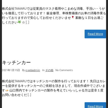
株式会社TAMARUでは従業員のマスク着用やこまめな消毒、手洗い・うが
いを徹底して行っております！ 鈑金修理、車検整備後のお車の消毒作業も
行っておりますので安心してお任せくださいませ
素敵な１日をお過ご
しください
☆ […]
Read More
キッチンカー
2021年1月15日
By
e-webadmin
In
その他
No Comments
株式会社TAMARUではキッチンカーの製作を行っております！ 先日はカレ
ーを提供するキッチンカーのご依頼を頂きまして、現在作成中でございま
す
山口県内でキッチンカーの製作を考えていらっしゃる方は是非１度
お問い合わせくだ […]
Read More