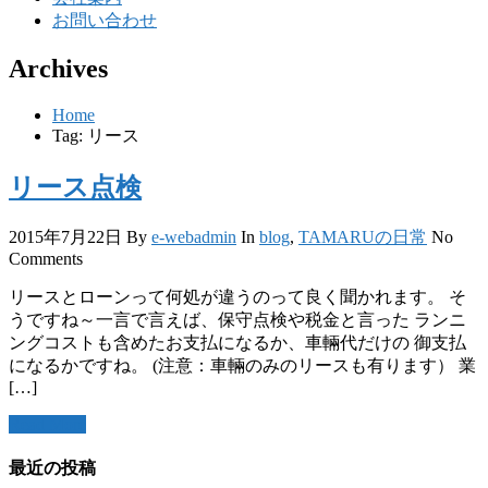
お問い合わせ
Archives
Home
Tag: リース
リース点検
2015年7月22日
By
e-webadmin
In
blog
,
TAMARUの日常
No
Comments
リースとローンって何処が違うのって良く聞かれます。 そ
うですね～一言で言えば、保守点検や税金と言った ランニ
ングコストも含めたお支払になるか、車輛代だけの 御支払
になるかですね。 (注意：車輛のみのリースも有ります） 業
[…]
Read More
最近の投稿