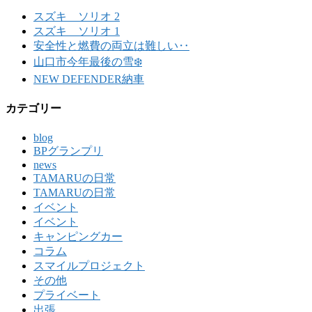
スズキ ソリオ 2
スズキ ソリオ 1
安全性と燃費の両立は難しい‥
山口市今年最後の雪❄️
NEW DEFENDER納車
カテゴリー
blog
BPグランプリ
news
TAMARUの日常
TAMARUの日常
イベント
イベント
キャンピングカー
コラム
スマイルプロジェクト
その他
プライベート
出張