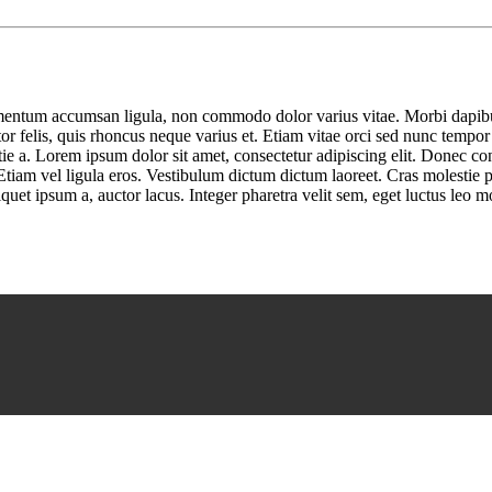
imentum accumsan ligula, non commodo dolor varius vitae. Morbi dapibu
tor felis, quis rhoncus neque varius et. Etiam vitae orci sed nunc tempor
lestie a. Lorem ipsum dolor sit amet, consectetur adipiscing elit. Done
tiam vel ligula eros. Vestibulum dictum dictum laoreet. Cras molestie por
uet ipsum a, auctor lacus. Integer pharetra velit sem, eget luctus leo m