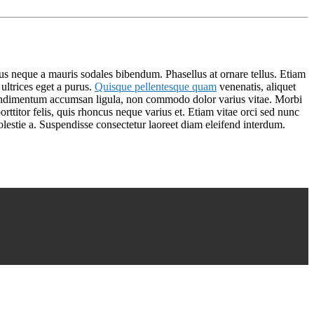
s neque a mauris sodales bibendum. Phasellus at ornare tellus. Etiam
 ultrices eget a purus.
Quisque pellentesque quam
venenatis, aliquet
c condimentum accumsan ligula, non commodo dolor varius vitae. Morbi
ttitor felis, quis rhoncus neque varius et. Etiam vitae orci sed nunc
olestie a. Suspendisse consectetur laoreet diam eleifend interdum.