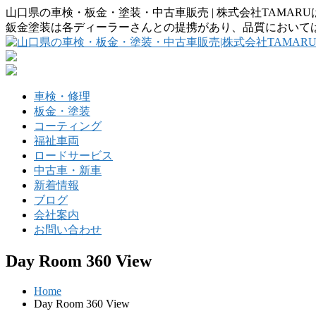
山口県の車検・板金・塗装・中古車販売 | 株式会社TAMA
鈑金塗装は各ディーラーさんとの提携があり、品質において
車検・修理
板金・塗装
コーティング
福祉車両
ロードサービス
中古車・新車
新着情報
ブログ
会社案内
お問い合わせ
Day Room 360 View
Home
Day Room 360 View